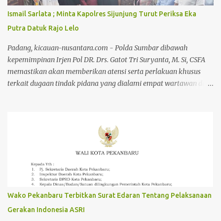
Pekanbaru, Selasa (3/3/2026). Konferensi pers dihadiri oleh
Ismail Sarlata ; Minta Kapolres Sijunjung Turut Periksa Eka
Menteri Kehutanan Raja Juli Antoni, Kadiv Humas Polri Irjen
Putra Datuk Rajo Lelo
Johnny Eddizon Isir, Plt Gubernur Riau SF Haryanto, Kapolda Riau
Irjen Herry Heryawan, Penyidik Tindak Pidana Utama Tk I
Padang, kicauan-nusantara.com - Polda Sumbar dibawah
Bareskrim Polri Irjen M Zulkarnain, Pangda...
kepemimpinan Irjen Pol DR. Drs. Gatot Tri Suryanta, M. Si, CSFA
memastikan akan memberikan atensi serta perlakuan khusus
terkait dugaan tindak pidana yang dialami empat wartawan dari
riau di Tanjung Lolo Kecamatan Tanjung Gadang Kabupaten
Sijunjung. Kejadian pada 13-14 Maret 2025 tersebut saat ini viral di
media cetak, elektronik dan media sosial lainnya. Dukungan dan
perlawanan yang dilakukan Pers Riau dan Sumatera Barat atas
nama Pers Indonesia terus berlanjut. Setelah memperoleh
keterangan langsung dari ke 4 wartawan Riau yang mendapatkan
perlakuan dugaan tindak pidana di Tanjung Lolo Kabupaten
Sijunjung, para jurnalis, korban dan kuasa hukumnya mendatangi
Mapolda Sumbar. Pertemuan dengan Polda Sumbar difasilitasi
Wako Pekanbaru Terbitkan Surat Edaran Tentang Pelaksanaan
Joni Sikumbang, SH salah seorang tokoh Pers Sumbar yang peduli
Gerakan Indonesia ASRI
akan nasib yang menimpa wartawan Riau. Pada pertemuan Rabu