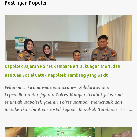
Postingan Populer
Kapolsek Jajaran Polres Kampar Beri Dukungan Moril dan
Bantuan Sosial untuk Kapolsek Tambang yang Sakit
Pekanbaru, kicauan-nusantara.com– Solidaritas dan
kepedulian antar jajaran Polres Kampar terlihat jelas saat
sejumlah Kapolsek jajaran Polres Kampar menjenguk dan
memberikan bantuan sosial kepada Kapolsek Tambang, AKP
Asril Syaputra, S.H, yang sedang sakit di Rumah Sakit Awal
Bros Pekanbaru Pada Selasa (15/04/2025). Kapolres Kampar
AKBP Mihardi menyampaikan bahwa Perwakilan Kapolsek