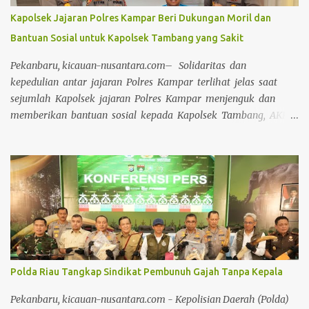
Kapolsek Jajaran Polres Kampar Beri Dukungan Moril dan
Bantuan Sosial untuk Kapolsek Tambang yang Sakit
Pekanbaru, kicauan-nusantara.com– Solidaritas dan
kepedulian antar jajaran Polres Kampar terlihat jelas saat
sejumlah Kapolsek jajaran Polres Kampar menjenguk dan
memberikan bantuan sosial kepada Kapolsek Tambang, AKP
Asril Syaputra, S.H, yang sedang sakit di Rumah Sakit Awal
Bros Pekanbaru Pada Selasa (15/04/2025). Kapolres Kampar
AKBP Mihardi menyampaikan bahwa Perwakilan Kapolsek
Jajaran Polres Kampar yang terdiri dari Iptu Irwan Fikri
(Kapolsek Kampar Kiri Hilir), Iptu Rekmusnita, S.H M.H
(Kapolsek Kampar), Iptu Rian Onel S.H M.H (Kapolsek
Bangkinang Barat), dan Iptu Fitri Yenni. S.Psi (Kapolsek
Bangkinang Kota), mengunjungi AKP Asril Syaputra di rumah
sakit. Kedatangan rombongan Kapolsek Jajaran disambut
Polda Riau Tangkap Sindikat Pembunuh Gajah Tanpa Kepala
langsung oleh pihak keluarga AKP Asril Syaputra. Dalam
kesempatan tersebut, Kapolsek Jajaran Polres Kampar
Pekanbaru, kicauan-nusantara.com - Kepolisian Daerah (Polda)