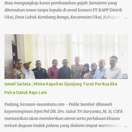
memberikan motivasi kepada AKP Asril Syaputra agar tetap
Riau mengungkap kasus pembunuhan gajah Sumatera yang
s...
ditemukan tewas tanpa kepala di areal konsesi PT RAPP Distrik
Ukui, Desa Lubuk Kembang Bunga, Kecamatan Ukui, Kabupaten
Pelalawan. Sebanyak 15 orang tersangka ditangkap dalam
perkara ini. Kadiv Humas Polri Irjen Johnny Eddizon Isir
mengatakan Kapolri Jenderal Listyo Sigit Prabowo berkomitmen
penuh memberikan perlindungan terhadap lingkungan dan
ekosistem di dalamnya, termasuk satwa liar. "Perkara yang
sedang ditangani oleh Polda Riau adalah salah satu wujud dan
bukti konkret komitmen tersebut.," ujar Kadiv Humas Polri Irjen
Johnny Edizon Isir dalam konferensi pers di Mapolda Riau,
Pekanbaru, Selasa (3/3/2026). Konferensi pers dihadiri oleh
Ismail Sarlata ; Minta Kapolres Sijunjung Turut Periksa Eka
Menteri Kehutanan Raja Juli Antoni, Kadiv Humas Polri Irjen
Putra Datuk Rajo Lelo
Johnny Eddizon Isir, Plt Gubernur Riau SF Haryanto, Kapolda Riau
Irjen Herry Heryawan, Penyidik Tindak Pidana Utama Tk I
Padang, kicauan-nusantara.com - Polda Sumbar dibawah
Bareskrim Polri Irjen M Zulkarnain, Pangda...
kepemimpinan Irjen Pol DR. Drs. Gatot Tri Suryanta, M. Si, CSFA
memastikan akan memberikan atensi serta perlakuan khusus
terkait dugaan tindak pidana yang dialami empat wartawan dari