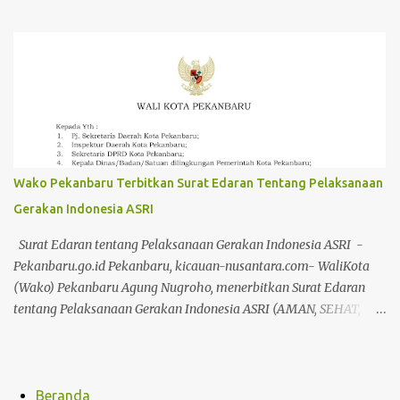
riau di Tanjung Lolo Kecamatan Tanjung Gadang Kabupaten
Sijunjung. Kejadian pada 13-14 Maret 2025 tersebut saat ini viral di
media cetak, elektronik dan media sosial lainnya. Dukungan dan
perlawanan yang dilakukan Pers Riau dan Sumatera Barat atas
nama Pers Indonesia terus berlanjut. Setelah memperoleh
keterangan langsung dari ke 4 wartawan Riau yang mendapatkan
perlakuan dugaan tindak pidana di Tanjung Lolo Kabupaten
Sijunjung, para jurnalis, korban dan kuasa hukumnya mendatangi
Mapolda Sumbar. Pertemuan dengan Polda Sumbar difasilitasi
Wako Pekanbaru Terbitkan Surat Edaran Tentang Pelaksanaan
Joni Sikumbang, SH salah seorang tokoh Pers Sumbar yang peduli
Gerakan Indonesia ASRI
akan nasib yang menimpa wartawan Riau. Pada pertemuan Rabu
(19/3) itu dihadiri Kombes T. Fani selaku Dirreskrimum, AKBP
Surat Edaran tentang Pelaksanaan Gerakan Indonesia ASRI -
Abdul Azis, Wadir krimum dan AKBP...
Pekanbaru.go.id Pekanbaru, kicauan-nusantara.com- WaliKota
(Wako) Pekanbaru Agung Nugroho, menerbitkan Surat Edaran
tentang Pelaksanaan Gerakan Indonesia ASRI (AMAN, SEHAT,
RESIK, INDAH) di Kota Pekanbaru. Surat edaran ini seiring arahan
dari Presiden RI, Prabowo Subianto dalam Rapat
KoordinasibPemerintah Pusat dan Daerah tahun 2026 pada awal
Februari 2026 lalu. Agung menyatakan bahwa Pemerintah Kota
Beranda