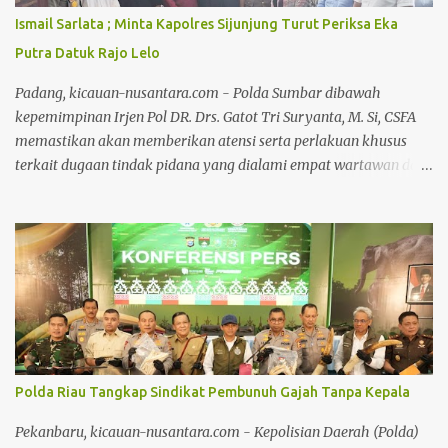
sakit. Kedatangan rombongan Kapolsek Jajaran disambut
Ismail Sarlata ; Minta Kapolres Sijunjung Turut Periksa Eka
langsung oleh pihak keluarga AKP Asril Syaputra. Dalam
Putra Datuk Rajo Lelo
kesempatan tersebut, Kapolsek Jajaran Polres Kampar
memberikan motivasi kepada AKP Asril Syaputra agar tetap
Padang, kicauan-nusantara.com - Polda Sumbar dibawah
s...
kepemimpinan Irjen Pol DR. Drs. Gatot Tri Suryanta, M. Si, CSFA
memastikan akan memberikan atensi serta perlakuan khusus
terkait dugaan tindak pidana yang dialami empat wartawan dari
riau di Tanjung Lolo Kecamatan Tanjung Gadang Kabupaten
Sijunjung. Kejadian pada 13-14 Maret 2025 tersebut saat ini viral di
media cetak, elektronik dan media sosial lainnya. Dukungan dan
perlawanan yang dilakukan Pers Riau dan Sumatera Barat atas
nama Pers Indonesia terus berlanjut. Setelah memperoleh
keterangan langsung dari ke 4 wartawan Riau yang mendapatkan
perlakuan dugaan tindak pidana di Tanjung Lolo Kabupaten
Sijunjung, para jurnalis, korban dan kuasa hukumnya mendatangi
Mapolda Sumbar. Pertemuan dengan Polda Sumbar difasilitasi
Polda Riau Tangkap Sindikat Pembunuh Gajah Tanpa Kepala
Joni Sikumbang, SH salah seorang tokoh Pers Sumbar yang peduli
akan nasib yang menimpa wartawan Riau. Pada pertemuan Rabu
Pekanbaru, kicauan-nusantara.com - Kepolisian Daerah (Polda)