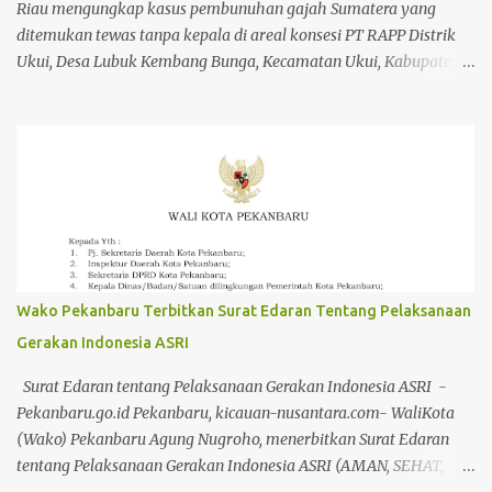
(19/3) itu dihadiri Kombes T. Fani selaku Dirreskrimum, AKBP
Riau mengungkap kasus pembunuhan gajah Sumatera yang
Abdul Azis, Wadir krimum dan AKBP...
ditemukan tewas tanpa kepala di areal konsesi PT RAPP Distrik
Ukui, Desa Lubuk Kembang Bunga, Kecamatan Ukui, Kabupaten
Pelalawan. Sebanyak 15 orang tersangka ditangkap dalam
perkara ini. Kadiv Humas Polri Irjen Johnny Eddizon Isir
mengatakan Kapolri Jenderal Listyo Sigit Prabowo berkomitmen
penuh memberikan perlindungan terhadap lingkungan dan
ekosistem di dalamnya, termasuk satwa liar. "Perkara yang
sedang ditangani oleh Polda Riau adalah salah satu wujud dan
bukti konkret komitmen tersebut.," ujar Kadiv Humas Polri Irjen
Johnny Edizon Isir dalam konferensi pers di Mapolda Riau,
Pekanbaru, Selasa (3/3/2026). Konferensi pers dihadiri oleh
Wako Pekanbaru Terbitkan Surat Edaran Tentang Pelaksanaan
Menteri Kehutanan Raja Juli Antoni, Kadiv Humas Polri Irjen
Gerakan Indonesia ASRI
Johnny Eddizon Isir, Plt Gubernur Riau SF Haryanto, Kapolda Riau
Irjen Herry Heryawan, Penyidik Tindak Pidana Utama Tk I
Surat Edaran tentang Pelaksanaan Gerakan Indonesia ASRI -
Bareskrim Polri Irjen M Zulkarnain, Pangda...
Pekanbaru.go.id Pekanbaru, kicauan-nusantara.com- WaliKota
(Wako) Pekanbaru Agung Nugroho, menerbitkan Surat Edaran
tentang Pelaksanaan Gerakan Indonesia ASRI (AMAN, SEHAT,
RESIK, INDAH) di Kota Pekanbaru. Surat edaran ini seiring arahan