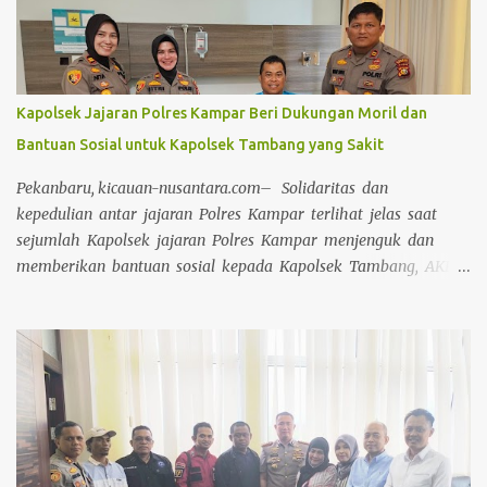
Kapolsek Jajaran Polres Kampar Beri Dukungan Moril dan
Bantuan Sosial untuk Kapolsek Tambang yang Sakit
Pekanbaru, kicauan-nusantara.com– Solidaritas dan
kepedulian antar jajaran Polres Kampar terlihat jelas saat
sejumlah Kapolsek jajaran Polres Kampar menjenguk dan
memberikan bantuan sosial kepada Kapolsek Tambang, AKP
Asril Syaputra, S.H, yang sedang sakit di Rumah Sakit Awal
Bros Pekanbaru Pada Selasa (15/04/2025). Kapolres Kampar
AKBP Mihardi menyampaikan bahwa Perwakilan Kapolsek
Jajaran Polres Kampar yang terdiri dari Iptu Irwan Fikri
(Kapolsek Kampar Kiri Hilir), Iptu Rekmusnita, S.H M.H
(Kapolsek Kampar), Iptu Rian Onel S.H M.H (Kapolsek
Bangkinang Barat), dan Iptu Fitri Yenni. S.Psi (Kapolsek
Bangkinang Kota), mengunjungi AKP Asril Syaputra di rumah