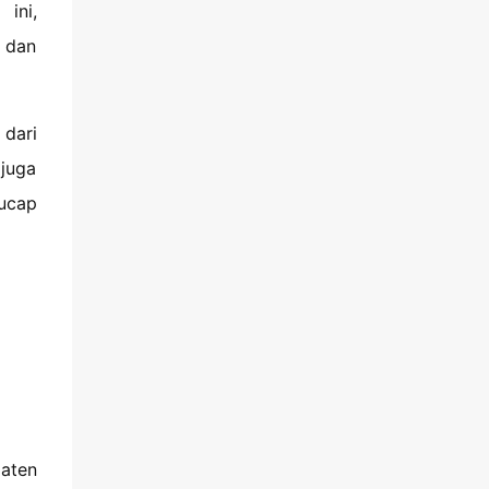
ini,
n dan
dari
 juga
 ucap
paten