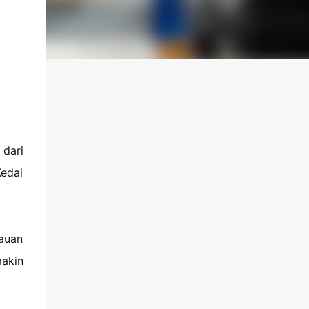
 dari
Kedai
lauan
makin