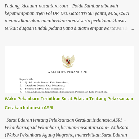
Irjen Herry Heryawan, Penyidik Tindak Pidana Utama Tk I
Padang, kicauan-nusantara.com - Polda Sumbar dibawah
Bareskrim Polri Irjen M Zulkarnain, Pangda...
kepemimpinan Irjen Pol DR. Drs. Gatot Tri Suryanta, M. Si, CSFA
memastikan akan memberikan atensi serta perlakuan khusus
terkait dugaan tindak pidana yang dialami empat wartawan dari
riau di Tanjung Lolo Kecamatan Tanjung Gadang Kabupaten
Sijunjung. Kejadian pada 13-14 Maret 2025 tersebut saat ini viral di
media cetak, elektronik dan media sosial lainnya. Dukungan dan
perlawanan yang dilakukan Pers Riau dan Sumatera Barat atas
nama Pers Indonesia terus berlanjut. Setelah memperoleh
keterangan langsung dari ke 4 wartawan Riau yang mendapatkan
perlakuan dugaan tindak pidana di Tanjung Lolo Kabupaten
Sijunjung, para jurnalis, korban dan kuasa hukumnya mendatangi
Mapolda Sumbar. Pertemuan dengan Polda Sumbar difasilitasi
Wako Pekanbaru Terbitkan Surat Edaran Tentang Pelaksanaan
Joni Sikumbang, SH salah seorang tokoh Pers Sumbar yang peduli
Gerakan Indonesia ASRI
akan nasib yang menimpa wartawan Riau. Pada pertemuan Rabu
(19/3) itu dihadiri Kombes T. Fani selaku Dirreskrimum, AKBP
Surat Edaran tentang Pelaksanaan Gerakan Indonesia ASRI -
Abdul Azis, Wadir krimum dan AKBP...
Pekanbaru.go.id Pekanbaru, kicauan-nusantara.com- WaliKota
(Wako) Pekanbaru Agung Nugroho, menerbitkan Surat Edaran