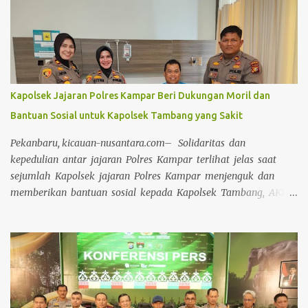
Kapolsek Jajaran Polres Kampar Beri Dukungan Moril dan
Bantuan Sosial untuk Kapolsek Tambang yang Sakit
Pekanbaru, kicauan-nusantara.com– Solidaritas dan
kepedulian antar jajaran Polres Kampar terlihat jelas saat
sejumlah Kapolsek jajaran Polres Kampar menjenguk dan
memberikan bantuan sosial kepada Kapolsek Tambang, AKP
Asril Syaputra, S.H, yang sedang sakit di Rumah Sakit Awal
Bros Pekanbaru Pada Selasa (15/04/2025). Kapolres Kampar
AKBP Mihardi menyampaikan bahwa Perwakilan Kapolsek
Jajaran Polres Kampar yang terdiri dari Iptu Irwan Fikri
(Kapolsek Kampar Kiri Hilir), Iptu Rekmusnita, S.H M.H
(Kapolsek Kampar), Iptu Rian Onel S.H M.H (Kapolsek