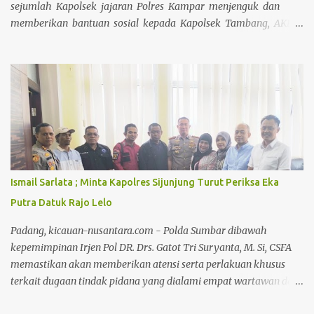
sejumlah Kapolsek jajaran Polres Kampar menjenguk dan
memberikan bantuan sosial kepada Kapolsek Tambang, AKP
Asril Syaputra, S.H, yang sedang sakit di Rumah Sakit Awal
Bros Pekanbaru Pada Selasa (15/04/2025). Kapolres Kampar
AKBP Mihardi menyampaikan bahwa Perwakilan Kapolsek
Jajaran Polres Kampar yang terdiri dari Iptu Irwan Fikri
(Kapolsek Kampar Kiri Hilir), Iptu Rekmusnita, S.H M.H
(Kapolsek Kampar), Iptu Rian Onel S.H M.H (Kapolsek
Bangkinang Barat), dan Iptu Fitri Yenni. S.Psi (Kapolsek
Bangkinang Kota), mengunjungi AKP Asril Syaputra di rumah
sakit. Kedatangan rombongan Kapolsek Jajaran disambut
Ismail Sarlata ; Minta Kapolres Sijunjung Turut Periksa Eka
langsung oleh pihak keluarga AKP Asril Syaputra. Dalam
Putra Datuk Rajo Lelo
kesempatan tersebut, Kapolsek Jajaran Polres Kampar
memberikan motivasi kepada AKP Asril Syaputra agar tetap
Padang, kicauan-nusantara.com - Polda Sumbar dibawah
s...
kepemimpinan Irjen Pol DR. Drs. Gatot Tri Suryanta, M. Si, CSFA
memastikan akan memberikan atensi serta perlakuan khusus
terkait dugaan tindak pidana yang dialami empat wartawan dari
riau di Tanjung Lolo Kecamatan Tanjung Gadang Kabupaten