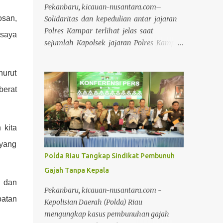
Pekanbaru, kicauan-nusantara.com–
osan,
Solidaritas dan kepedulian antar jajaran
Polres Kampar terlihat jelas saat
 saya
sejumlah Kapolsek jajaran Polres Kampar
menjenguk dan memberikan bantuan
sosial kepada Kapolsek Tambang, AKP
nurut
Asril Syaputra, S.H, yang sedang sakit di
berat
Rumah Sakit Awal Bros Pekanbaru Pada
Selasa (15/04/2025). Kapolres Kampar
AKBP Mihardi menyampaikan bahwa
Perwakilan Kapolsek Jajaran Polres
 kita
Kampar yang terdiri dari Iptu Irwan
 yang
Fikri (Kapolsek Kampar Kiri Hilir), Iptu
Polda Riau Tangkap Sindikat Pembunuh
Rekmusnita, S.H M.H (Kapolsek Kampar),
Gajah Tanpa Kepala
Iptu Rian Onel S.H M.H (Kapolsek
i dan
Bangkinang Barat), dan Iptu Fitri Yenni.
Pekanbaru, kicauan-nusantara.com -
S.Psi (Kapolsek Bangkinang Kota),
batan
Kepolisian Daerah (Polda) Riau
mengunjungi AKP Asril Syaputra di rumah
mengungkap kasus pembunuhan gajah
sakit. Kedatangan rombongan Kapolsek