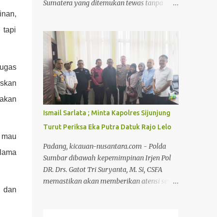
Sumatera yang ditemukan tewas tanpa
Jajaran disambut langsung oleh pihak
inan,
kepala di areal konsesi PT RAPP Distrik
keluarga AKP Asril Syaputra. Dalam
Ukui, Desa Lubuk Kembang Bunga,
 tapi
kesempatan tersebut, Kapolsek Jajaran
Kecamatan Ukui, Kabupaten Pelalawan.
Polres Kampar memberikan motivasi
Sebanyak 15 orang tersangka ditangkap
kepada AKP Asril Syaputra agar tetap s...
dalam perkara ini. Kadiv Humas Polri Irjen
tugas
Johnny Eddizon Isir mengatakan Kapolri
askan
Jenderal Listyo Sigit Prabowo berkomitmen
penuh memberikan perlindungan terhadap
akan
lingkungan dan ekosistem di dalamnya,
Ismail Sarlata ; Minta Kapolres Sijunjung
termasuk satwa liar. "Perkara yang sedang
Turut Periksa Eka Putra Datuk Rajo Lelo
ditangani oleh Polda Riau adalah salah satu
r mau
wujud dan bukti konkret komitmen
Padang, kicauan-nusantara.com - Polda
 lama
tersebut.," ujar Kadiv Humas Polri Irjen
Sumbar dibawah kepemimpinan Irjen Pol
Johnny Edizon Isir dalam konferensi pers di
DR. Drs. Gatot Tri Suryanta, M. Si, CSFA
Mapolda Riau, Pekanbaru, Selasa
memastikan akan memberikan atensi serta
(3/3/2026). Konferensi pers dihadiri oleh
 dan
perlakuan khusus terkait dugaan tindak
Menteri Kehutanan Raja Juli Antoni, Kadiv
pidana yang dialami empat wartawan dari
Humas Polri Irjen Johnny Eddizon Isir, Plt
riau di Tanjung Lolo Kecamatan Tanjung